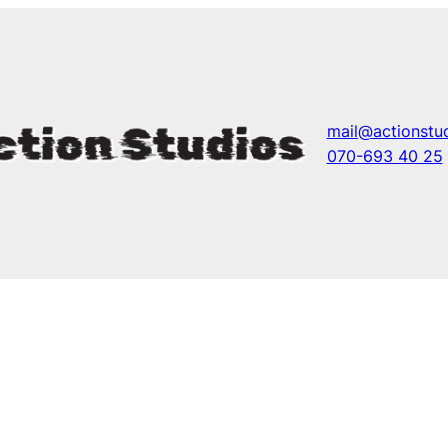
mail@actionstud
070-693 40 25