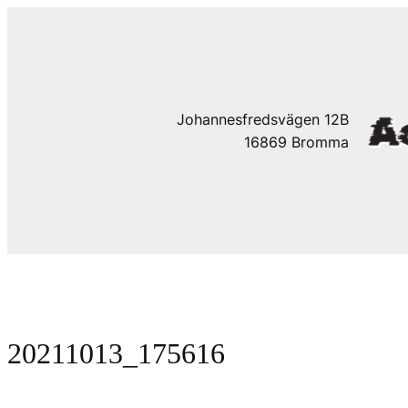
Hoppa
till
innehåll
Johannesfredsvägen 12B
16869 Bromma
20211013_175616