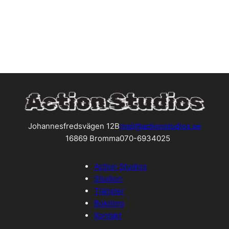
Johannesfredsvägen 12B
mail@actionstudios.se
16869 Bromma
070-6934025
Action Studios
Studion
Tjänster
Bokning
Kontakt