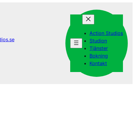
Action Studios
ios.se
Studion
Tjänster
Bokning
Kontakt