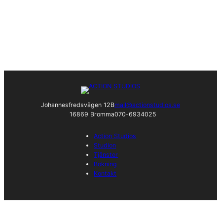
Johannesfredsvägen 12B
mail@actionstudios.se
16869 Bromma
070-6934025
Action Studios
Studion
Tjänster
Bokning
Kontakt